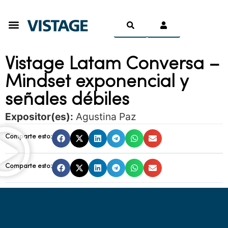
Ser Miembro
Vistage Latam Conversa –
Mindset exponencial y
señales débiles
Expositor(es):
Agustina Paz
Comparte esto:
Comparte esto: